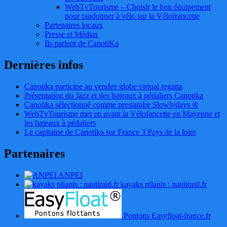
WebTvTourisme – Choisir le bon équipement
pour randonner à vélo sur la Vélofrancette
Partenaires locaux
Presse et Médias
Ils parlent de CanotiKa
Dernières infos
Canotika participe au vendee globe virtual regatta
Présentation du Jazz et des bateaux à pédaliers Canotika
Canotika sélectionné comme prestataire Slowlydays ®
WebTvTourisme met en avant la Vélofancette en Mayenne et
les bateaux à pédaliers
Le capitaine de Canotika sur France 3 Pays de la loire
Partenaires
ANPEI
kayaks pliants : nautiraid.fr
Pontons Easyfloat-france.fr