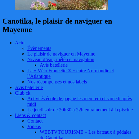
Canotika, le plaisir de naviguer en
Mayenne
Actu
Évènements
Le plaisir de naviguer en Mayenne
Niveau d’eau, météo et navigation
Avis batellerie
La « Vélo Francette ® » entre Normandie et
l’Atlantique
Nos récompenses et nos labels
Avis batellerie
Club ck
Activités école de pagaie les mercredi et samedi après
midi
Le jeudi soir de 20h30 à 22h entrainement à la piscine
Liens & contact
Contact
Vidéos
WEBTVTOURISME – Les bateaux à pédales
de Canotika