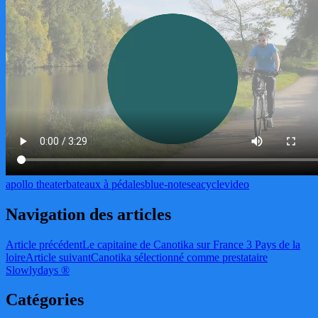
apollo theater
bateaux à pédales
blue-note
seacycle
video
Navigation des articles
Article précédent
Le capitaine de Canotika sur France 3 Pays de la
loire
Article suivant
Canotika sélectionné comme prestataire
Slowlydays ®
Catégories