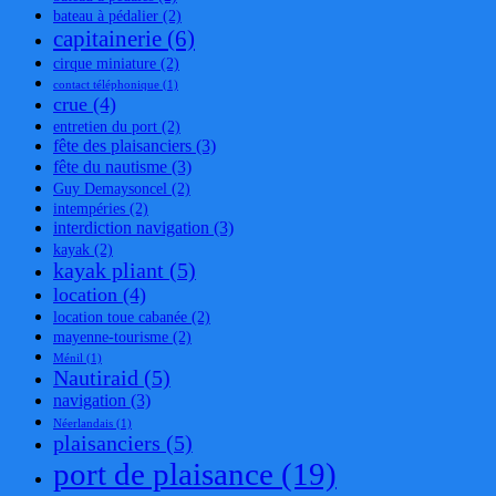
bateau à pédalier
(2)
capitainerie
(6)
cirque miniature
(2)
contact téléphonique
(1)
crue
(4)
entretien du port
(2)
fête des plaisanciers
(3)
fête du nautisme
(3)
Guy Demaysoncel
(2)
intempéries
(2)
interdiction navigation
(3)
kayak
(2)
kayak pliant
(5)
location
(4)
location toue cabanée
(2)
mayenne-tourisme
(2)
Ménil
(1)
Nautiraid
(5)
navigation
(3)
Néerlandais
(1)
plaisanciers
(5)
port de plaisance
(19)