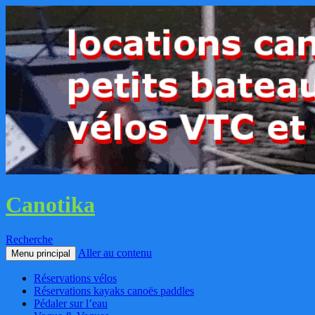
Canotika
Recherche
Aller au contenu
Menu principal
Réservations vélos
Réservations kayaks canoës paddles
Pédaler sur l’eau