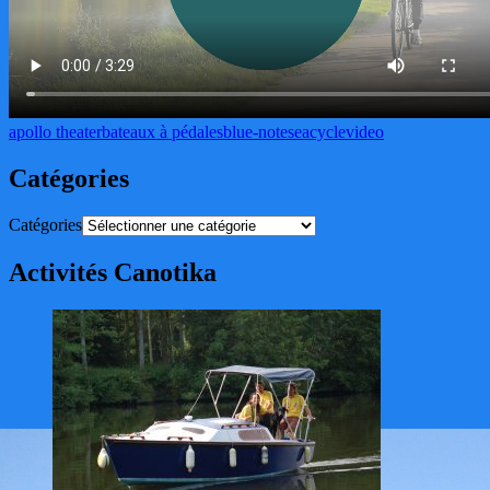
apollo theater
bateaux à pédales
blue-note
seacycle
video
Catégories
Catégories
Activités Canotika