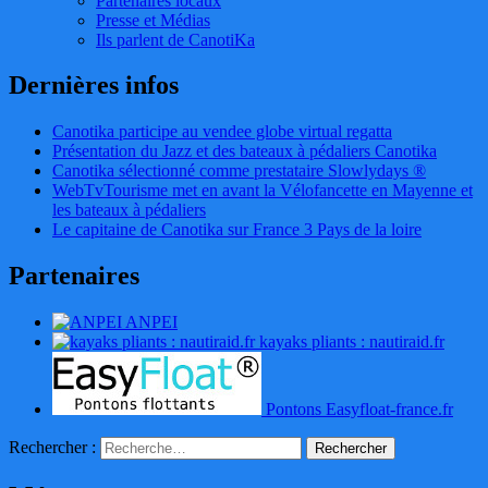
Partenaires locaux
Presse et Médias
Ils parlent de CanotiKa
Dernières infos
Canotika participe au vendee globe virtual regatta
Présentation du Jazz et des bateaux à pédaliers Canotika
Canotika sélectionné comme prestataire Slowlydays ®
WebTvTourisme met en avant la Vélofancette en Mayenne et
les bateaux à pédaliers
Le capitaine de Canotika sur France 3 Pays de la loire
Partenaires
ANPEI
kayaks pliants : nautiraid.fr
Pontons Easyfloat-france.fr
Rechercher :