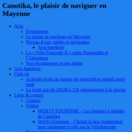
Canotika, le plaisir de naviguer en
Mayenne
Actu
Évènements
Le plaisir de naviguer en Mayenne
Niveau d’eau, météo et navigation
Avis batellerie
La « Vélo Francette ® » entre Normandie et
l’Atlantique
Nos récompenses et nos labels
Avis batellerie
Club ck
Activités école de pagaie les mercredi et samedi après
midi
Le jeudi soir de 20h30 à 22h entrainement à la piscine
Liens & contact
Contact
Vidéos
WEBTVTOURISME – Les bateaux à pédales
de Canotika
WebTvTourisme – Choisir le bon équipement
pour randonner à vélo sur la Vélofrancette