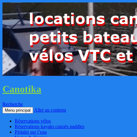
Canotika
Recherche
Aller au contenu
Menu principal
Réservations vélos
Réservations kayaks canoës paddles
Pédaler sur l’eau