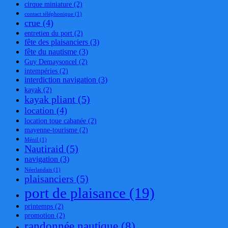
cirque miniature
(2)
contact téléphonique
(1)
crue
(4)
entretien du port
(2)
fête des plaisanciers
(3)
fête du nautisme
(3)
Guy Demaysoncel
(2)
intempéries
(2)
interdiction navigation
(3)
kayak
(2)
kayak pliant
(5)
location
(4)
location toue cabanée
(2)
mayenne-tourisme
(2)
Ménil
(1)
Nautiraid
(5)
navigation
(3)
Néerlandais
(1)
plaisanciers
(5)
port de plaisance
(19)
printemps
(2)
promotion
(2)
randonnée nautique
(8)