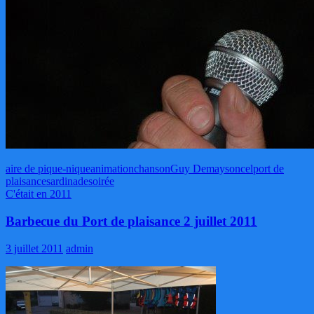
aire de pique-nique
animation
chanson
Guy Demaysoncel
port de
plaisance
sardinade
soirée
C'était en 2011
Barbecue du Port de plaisance 2 juillet 2011
3 juillet 2011
admin