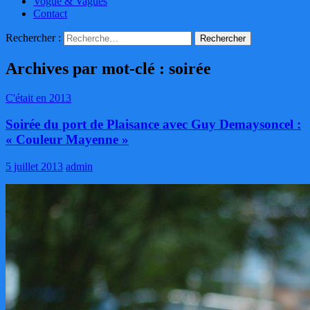
Vogue & Vagues
Contact
Rechercher :
Archives par mot-clé : soirée
C'était en 2013
Soirée du port de Plaisance avec Guy Demaysoncel :
« Couleur Mayenne »
5 juillet 2013
admin