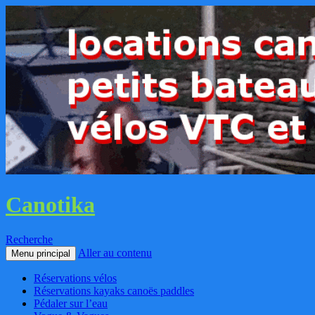
Canotika
Recherche
Aller au contenu
Menu principal
Réservations vélos
Réservations kayaks canoës paddles
Pédaler sur l’eau