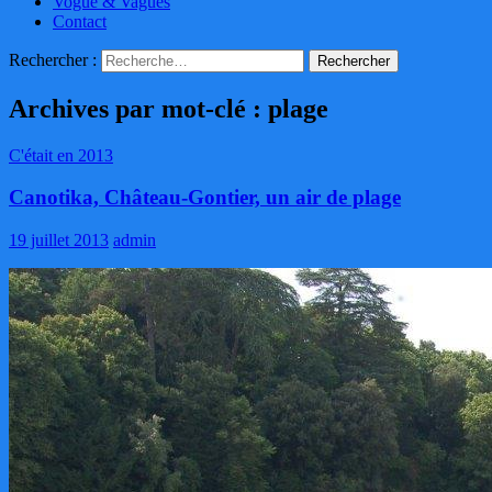
Vogue & Vagues
Contact
Rechercher :
Archives par mot-clé : plage
C'était en 2013
Canotika, Château-Gontier, un air de plage
19 juillet 2013
admin