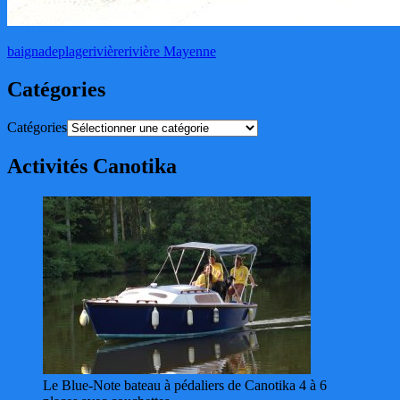
baignade
plage
rivière
rivière Mayenne
Catégories
Catégories
Activités Canotika
Le Blue-Note bateau à pédaliers de Canotika 4 à 6