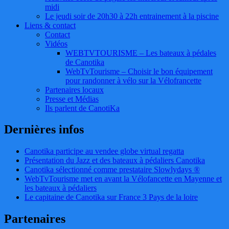
midi
Le jeudi soir de 20h30 à 22h entrainement à la piscine
Liens & contact
Contact
Vidéos
WEBTVTOURISME – Les bateaux à pédales
de Canotika
WebTvTourisme – Choisir le bon équipement
pour randonner à vélo sur la Vélofrancette
Partenaires locaux
Presse et Médias
Ils parlent de CanotiKa
Dernières infos
Canotika participe au vendee globe virtual regatta
Présentation du Jazz et des bateaux à pédaliers Canotika
Canotika sélectionné comme prestataire Slowlydays ®
WebTvTourisme met en avant la Vélofancette en Mayenne et
les bateaux à pédaliers
Le capitaine de Canotika sur France 3 Pays de la loire
Partenaires