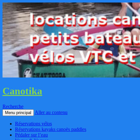
Canotika
Recherche
Aller au contenu
Menu principal
Réservations vélos
Réservations kayaks canoës paddles
Pédaler sur l’eau