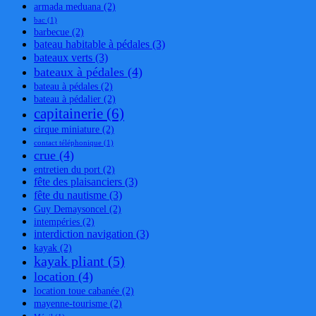
armada meduana
(2)
bac
(1)
barbecue
(2)
bateau habitable à pédales
(3)
bateaux verts
(3)
bateaux à pédales
(4)
bateau à pédales
(2)
bateau à pédalier
(2)
capitainerie
(6)
cirque miniature
(2)
contact téléphonique
(1)
crue
(4)
entretien du port
(2)
fête des plaisanciers
(3)
fête du nautisme
(3)
Guy Demaysoncel
(2)
intempéries
(2)
interdiction navigation
(3)
kayak
(2)
kayak pliant
(5)
location
(4)
location toue cabanée
(2)
mayenne-tourisme
(2)