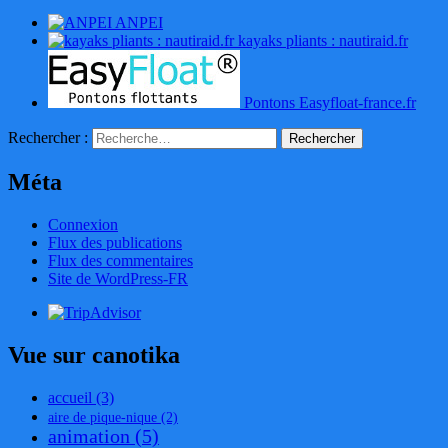
ANPEI
kayaks pliants : nautiraid.fr
Pontons Easyfloat-france.fr
Rechercher :
Méta
Connexion
Flux des publications
Flux des commentaires
Site de WordPress-FR
Vue sur canotika
accueil
(3)
aire de pique-nique
(2)
animation
(5)