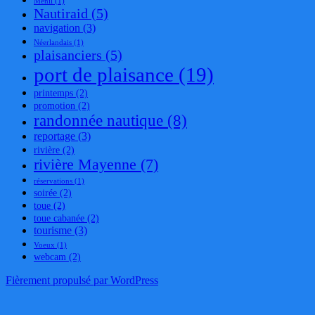
Ménil
(1)
Nautiraid
(5)
navigation
(3)
Néerlandais
(1)
plaisanciers
(5)
port de plaisance
(19)
printemps
(2)
promotion
(2)
randonnée nautique
(8)
reportage
(3)
rivière
(2)
rivière Mayenne
(7)
réservations
(1)
soirée
(2)
toue
(2)
toue cabanée
(2)
tourisme
(3)
Voeux
(1)
webcam
(2)
Fièrement propulsé par WordPress