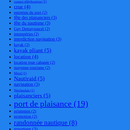
contact téléphonique
(1)
crue
(4)
entretien du port
(2)
fête des plaisanciers
(3)
fête du nautisme
(3)
Guy Demaysoncel
(2)
intempéries
(2)
interdiction navigation
(3)
kayak
(2)
kayak pliant
(5)
location
(4)
location toue cabanée
(2)
mayenne-tourisme
(2)
Ménil
(1)
Nautiraid
(5)
navigation
(3)
Néerlandais
(1)
plaisanciers
(5)
port de plaisance
(19)
printemps
(2)
promotion
(2)
randonnée nautique
(8)
reportage
(3)