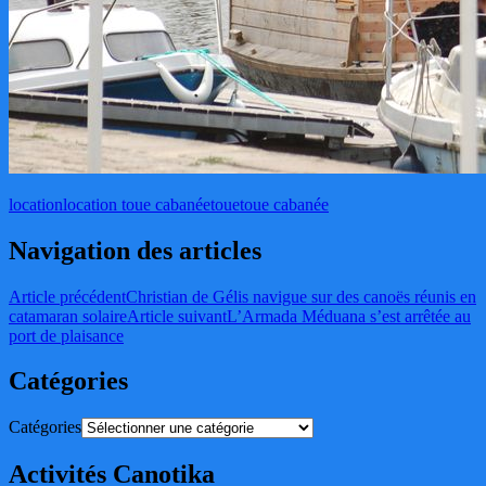
location
location toue cabanée
toue
toue cabanée
Navigation des articles
Article précédent
Christian de Gélis navigue sur des canoës réunis en
catamaran solaire
Article suivant
L’Armada Méduana s’est arrêtée au
port de plaisance
Catégories
Catégories
Activités Canotika