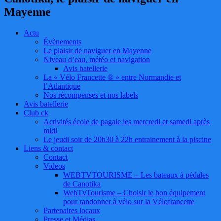
Mayenne
Actu
Évènements
Le plaisir de naviguer en Mayenne
Niveau d’eau, météo et navigation
Avis batellerie
La « Vélo Francette ® » entre Normandie et
l’Atlantique
Nos récompenses et nos labels
Avis batellerie
Club ck
Activités école de pagaie les mercredi et samedi après
midi
Le jeudi soir de 20h30 à 22h entrainement à la piscine
Liens & contact
Contact
Vidéos
WEBTVTOURISME – Les bateaux à pédales
de Canotika
WebTvTourisme – Choisir le bon équipement
pour randonner à vélo sur la Vélofrancette
Partenaires locaux
Presse et Médias