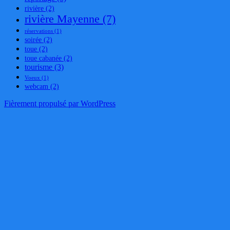
rivière
(2)
rivière Mayenne
(7)
réservations
(1)
soirée
(2)
toue
(2)
toue cabanée
(2)
tourisme
(3)
Voeux
(1)
webcam
(2)
Fièrement propulsé par WordPress