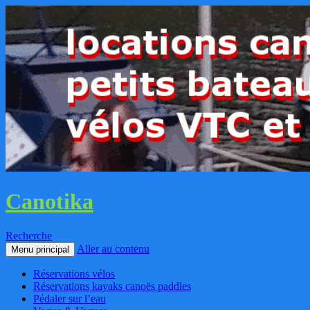
Canotika
Recherche
Aller au contenu
Menu principal
Réservations vélos
Réservations kayaks canoës paddles
Pédaler sur l’eau