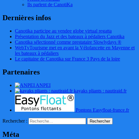
Ils parlent de CanotiKa
Dernières infos
Canotika participe au vendee globe virtual regatta
Présentation du Jazz et des bateaux à pédaliers Canotika
Canotika sélectionné comme prestataire Slowlydays ®
WebTvTourisme met en avant la Vélofancette en Mayenne et
les bateaux à pédaliers
Le capitaine de Canotika sur France 3 Pays de la loire
Partenaires
ANPEI
kayaks pliants : nautiraid.fr
Pontons Easyfloat-france.fr
Rechercher :
Méta