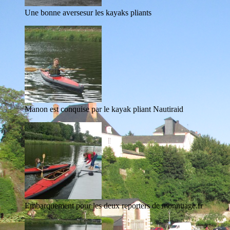
Une bonne aversesur les kayaks pliants
Manon est conquise par le kayak pliant Nautiraid
Embarquement pour les deux reporters de monnuage.fr