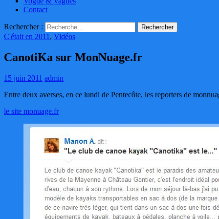
Vogue & Vagues
Contact
Rechercher :
C'était en 2011
,
Vidéos
CanotiKa sur MonNuage.fr
15 juin 2011
admin
Entre deux averses, en ce lundi de Pentecôte, les reporters de monnua
le site monuage.fr