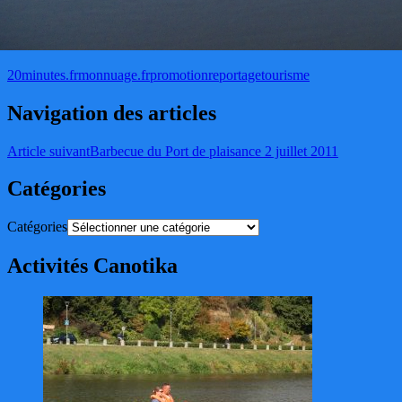
20minutes.fr
monnuage.fr
promotion
reportage
tourisme
Navigation des articles
Article suivant
Barbecue du Port de plaisance 2 juillet 2011
Catégories
Catégories
Activités Canotika